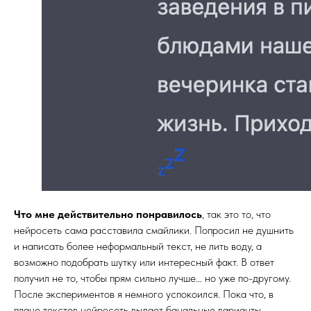
Что мне действительно понравилось
, так это то, что
нейросеть сама расставила смайлики. Попросил не душнить
и написать более неформальный текст, не лить воду, а
возможно подобрать шутку или интересный факт. В ответ
получил не то, чтобы прям сильно лучше… но уже по-другому.
После экспериментов я немного успокоился. Пока что, в
плане текстов нейросеть выдает банальные варианты,